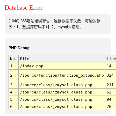
Database Error
(1040) 365建站错误警告：连接数据库失败，可能的原
因：1、数据库密码不对; 2、mysql未启动。
PHP Debug
No.
File
Line
1
/index.php
14
2
/source/function/function_extend.php
324
3
/source/class/jzmysql.class.php
211
4
/source/class/jzmysql.class.php
62
5
/source/class/jzmysql.class.php
94
6
/source/class/jzmysql.class.php
76