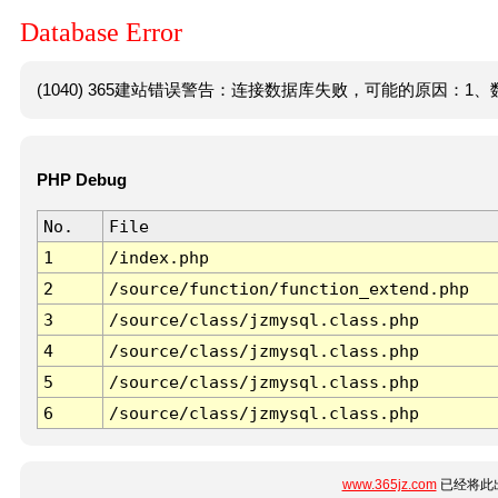
Database Error
(1040) 365建站错误警告：连接数据库失败，可能的原因：1、数
PHP Debug
No.
File
1
/index.php
2
/source/function/function_extend.php
3
/source/class/jzmysql.class.php
4
/source/class/jzmysql.class.php
5
/source/class/jzmysql.class.php
6
/source/class/jzmysql.class.php
www.365jz.com
已经将此