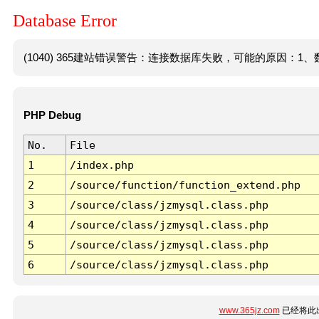
Database Error
(1040) 365建站错误警告：连接数据库失败，可能的原因：1、数
PHP Debug
No.
File
1
/index.php
2
/source/function/function_extend.php
3
/source/class/jzmysql.class.php
4
/source/class/jzmysql.class.php
5
/source/class/jzmysql.class.php
6
/source/class/jzmysql.class.php
www.365jz.com
已经将此