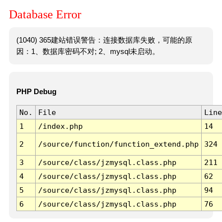
Database Error
(1040) 365建站错误警告：连接数据库失败，可能的原
因：1、数据库密码不对; 2、mysql未启动。
PHP Debug
No.
File
Line
1
/index.php
14
2
/source/function/function_extend.php
324
3
/source/class/jzmysql.class.php
211
4
/source/class/jzmysql.class.php
62
5
/source/class/jzmysql.class.php
94
6
/source/class/jzmysql.class.php
76