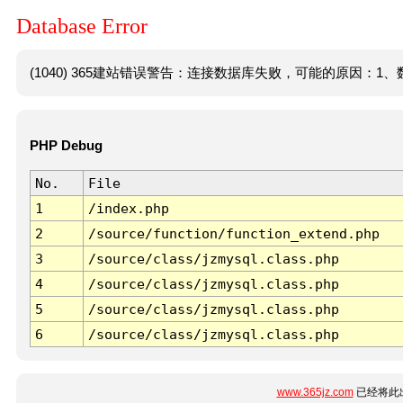
Database Error
(1040) 365建站错误警告：连接数据库失败，可能的原因：1、数
PHP Debug
No.
File
1
/index.php
2
/source/function/function_extend.php
3
/source/class/jzmysql.class.php
4
/source/class/jzmysql.class.php
5
/source/class/jzmysql.class.php
6
/source/class/jzmysql.class.php
www.365jz.com
已经将此