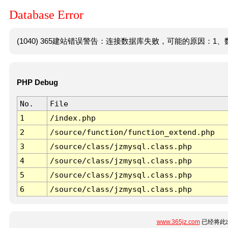
Database Error
(1040) 365建站错误警告：连接数据库失败，可能的原因：1、数
PHP Debug
No.
File
1
/index.php
2
/source/function/function_extend.php
3
/source/class/jzmysql.class.php
4
/source/class/jzmysql.class.php
5
/source/class/jzmysql.class.php
6
/source/class/jzmysql.class.php
www.365jz.com
已经将此