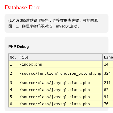
Database Error
(1040) 365建站错误警告：连接数据库失败，可能的原
因：1、数据库密码不对; 2、mysql未启动。
PHP Debug
No.
File
Line
1
/index.php
14
2
/source/function/function_extend.php
324
3
/source/class/jzmysql.class.php
211
4
/source/class/jzmysql.class.php
62
5
/source/class/jzmysql.class.php
94
6
/source/class/jzmysql.class.php
76