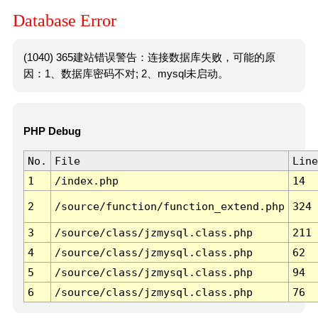
Database Error
(1040) 365建站错误警告：连接数据库失败，可能的原
因：1、数据库密码不对; 2、mysql未启动。
PHP Debug
No.
File
Line
1
/index.php
14
2
/source/function/function_extend.php
324
3
/source/class/jzmysql.class.php
211
4
/source/class/jzmysql.class.php
62
5
/source/class/jzmysql.class.php
94
6
/source/class/jzmysql.class.php
76