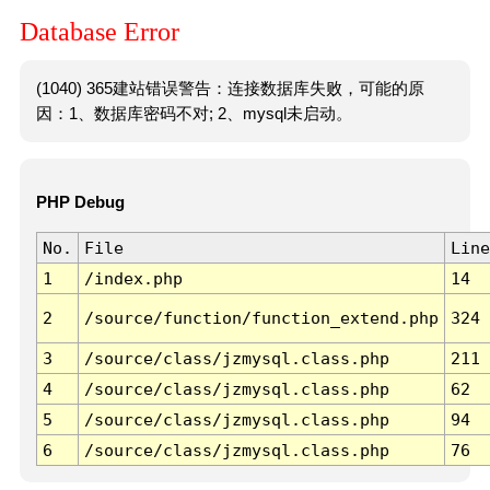
Database Error
(1040) 365建站错误警告：连接数据库失败，可能的原
因：1、数据库密码不对; 2、mysql未启动。
PHP Debug
No.
File
Line
1
/index.php
14
2
/source/function/function_extend.php
324
3
/source/class/jzmysql.class.php
211
4
/source/class/jzmysql.class.php
62
5
/source/class/jzmysql.class.php
94
6
/source/class/jzmysql.class.php
76