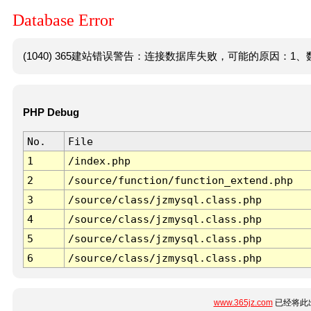
Database Error
(1040) 365建站错误警告：连接数据库失败，可能的原因：1、数
PHP Debug
No.
File
1
/index.php
2
/source/function/function_extend.php
3
/source/class/jzmysql.class.php
4
/source/class/jzmysql.class.php
5
/source/class/jzmysql.class.php
6
/source/class/jzmysql.class.php
www.365jz.com
已经将此