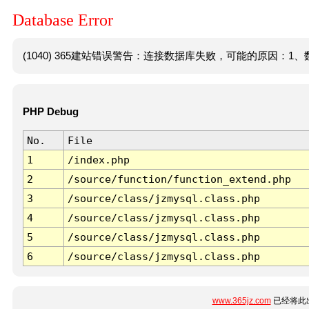
Database Error
(1040) 365建站错误警告：连接数据库失败，可能的原因：1、数
PHP Debug
No.
File
1
/index.php
2
/source/function/function_extend.php
3
/source/class/jzmysql.class.php
4
/source/class/jzmysql.class.php
5
/source/class/jzmysql.class.php
6
/source/class/jzmysql.class.php
www.365jz.com
已经将此