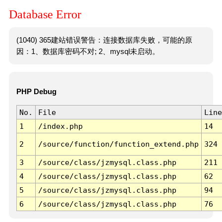
Database Error
(1040) 365建站错误警告：连接数据库失败，可能的原
因：1、数据库密码不对; 2、mysql未启动。
PHP Debug
No.
File
Line
1
/index.php
14
2
/source/function/function_extend.php
324
3
/source/class/jzmysql.class.php
211
4
/source/class/jzmysql.class.php
62
5
/source/class/jzmysql.class.php
94
6
/source/class/jzmysql.class.php
76