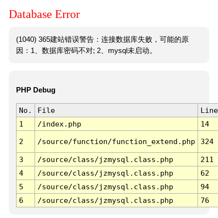
Database Error
(1040) 365建站错误警告：连接数据库失败，可能的原
因：1、数据库密码不对; 2、mysql未启动。
PHP Debug
No.
File
Line
1
/index.php
14
2
/source/function/function_extend.php
324
3
/source/class/jzmysql.class.php
211
4
/source/class/jzmysql.class.php
62
5
/source/class/jzmysql.class.php
94
6
/source/class/jzmysql.class.php
76