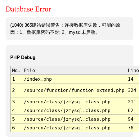
Database Error
(1040) 365建站错误警告：连接数据库失败，可能的原
因：1、数据库密码不对; 2、mysql未启动。
PHP Debug
No.
File
Line
1
/index.php
14
2
/source/function/function_extend.php
324
3
/source/class/jzmysql.class.php
211
4
/source/class/jzmysql.class.php
62
5
/source/class/jzmysql.class.php
94
6
/source/class/jzmysql.class.php
76