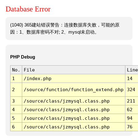
Database Error
(1040) 365建站错误警告：连接数据库失败，可能的原
因：1、数据库密码不对; 2、mysql未启动。
PHP Debug
No.
File
Line
1
/index.php
14
2
/source/function/function_extend.php
324
3
/source/class/jzmysql.class.php
211
4
/source/class/jzmysql.class.php
62
5
/source/class/jzmysql.class.php
94
6
/source/class/jzmysql.class.php
76