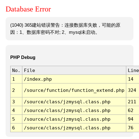
Database Error
(1040) 365建站错误警告：连接数据库失败，可能的原
因：1、数据库密码不对; 2、mysql未启动。
PHP Debug
No.
File
Line
1
/index.php
14
2
/source/function/function_extend.php
324
3
/source/class/jzmysql.class.php
211
4
/source/class/jzmysql.class.php
62
5
/source/class/jzmysql.class.php
94
6
/source/class/jzmysql.class.php
76