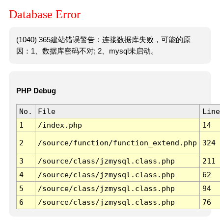
Database Error
(1040) 365建站错误警告：连接数据库失败，可能的原
因：1、数据库密码不对; 2、mysql未启动。
PHP Debug
No.
File
Line
1
/index.php
14
2
/source/function/function_extend.php
324
3
/source/class/jzmysql.class.php
211
4
/source/class/jzmysql.class.php
62
5
/source/class/jzmysql.class.php
94
6
/source/class/jzmysql.class.php
76