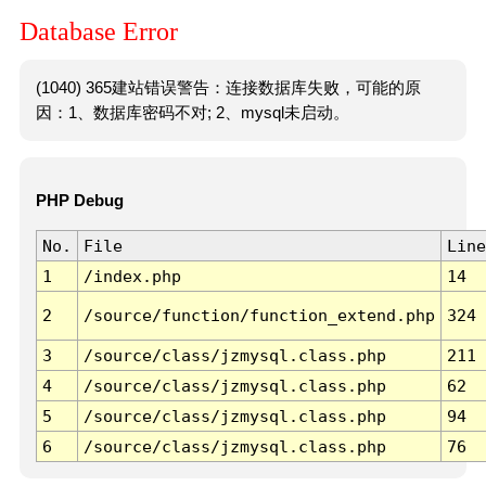
Database Error
(1040) 365建站错误警告：连接数据库失败，可能的原
因：1、数据库密码不对; 2、mysql未启动。
PHP Debug
No.
File
Line
1
/index.php
14
2
/source/function/function_extend.php
324
3
/source/class/jzmysql.class.php
211
4
/source/class/jzmysql.class.php
62
5
/source/class/jzmysql.class.php
94
6
/source/class/jzmysql.class.php
76