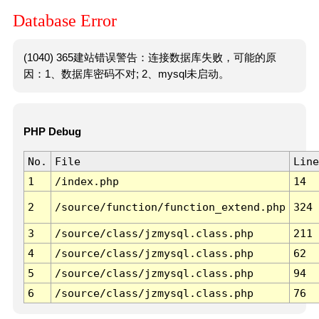
Database Error
(1040) 365建站错误警告：连接数据库失败，可能的原
因：1、数据库密码不对; 2、mysql未启动。
PHP Debug
No.
File
Line
1
/index.php
14
2
/source/function/function_extend.php
324
3
/source/class/jzmysql.class.php
211
4
/source/class/jzmysql.class.php
62
5
/source/class/jzmysql.class.php
94
6
/source/class/jzmysql.class.php
76