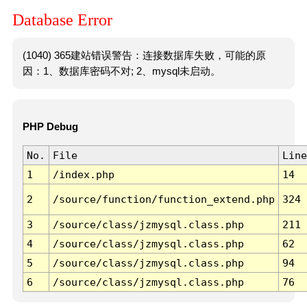
Database Error
(1040) 365建站错误警告：连接数据库失败，可能的原
因：1、数据库密码不对; 2、mysql未启动。
PHP Debug
No.
File
Line
1
/index.php
14
2
/source/function/function_extend.php
324
3
/source/class/jzmysql.class.php
211
4
/source/class/jzmysql.class.php
62
5
/source/class/jzmysql.class.php
94
6
/source/class/jzmysql.class.php
76