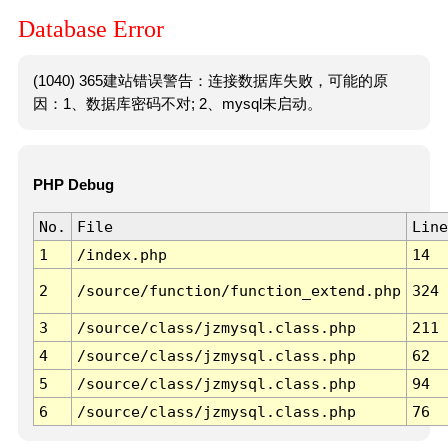
Database Error
(1040) 365建站错误警告：连接数据库失败，可能的原
因：1、数据库密码不对; 2、mysql未启动。
PHP Debug
No.
File
Line
1
/index.php
14
2
/source/function/function_extend.php
324
3
/source/class/jzmysql.class.php
211
4
/source/class/jzmysql.class.php
62
5
/source/class/jzmysql.class.php
94
6
/source/class/jzmysql.class.php
76