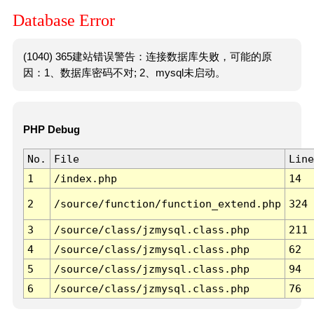
Database Error
(1040) 365建站错误警告：连接数据库失败，可能的原
因：1、数据库密码不对; 2、mysql未启动。
PHP Debug
No.
File
Line
1
/index.php
14
2
/source/function/function_extend.php
324
3
/source/class/jzmysql.class.php
211
4
/source/class/jzmysql.class.php
62
5
/source/class/jzmysql.class.php
94
6
/source/class/jzmysql.class.php
76