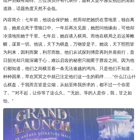
组声势颇有期待。三位演员齐有代表作，题材又是不雅众熟悉的港剧
道路，话题热度天然不会低。
内容简介：七年前，他说会保护她，然而却把她扔在雪地里，独自离
去，她差点死于雪狼口中。一年后再次见面，她想问他缘由，可他却
冷漠地拒她于千里。七年后，她自请入棋局。而他在棋局之后运筹帷
幄，谋算一切。他说，天下为棋盘，万物皆是子。她说，天下熙熙皆
为利来，因利而聚，利尽而散。他们从试探到博弈再到并肩前行，昔
日韶光却只能深藏于心，难以启齿的秘密只能匿于唇齿之间。因为他
们都知道，他们之间横亘着一条无法逾越的鸿沟。只是他们不知道，
种种因果，早在冥冥之中就已注定他们这一生的羁绊……“什么江山什
么棋盘，于我而言皆是尘烟，从始至终我所求的，都不过一个你罢
了。”“对不起，让你等了这么久。”“无妨。等的人是你，我，甘之如
饴。”