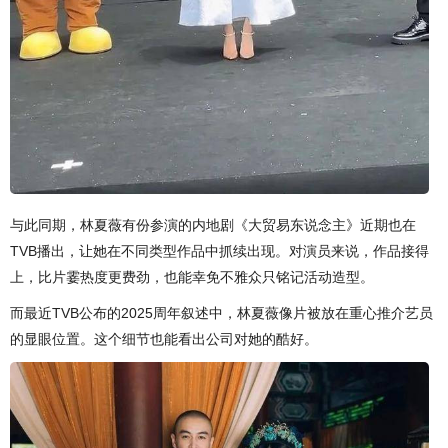
与此同期，林夏薇有份参演的内地剧《大贸易东说念主》近期也在
TVB播出，让她在不同类型作品中抓续出现。对演员来说，作品接得
上，比片霎热度更费劲，也能幸免不雅众只铭记活动造型。
而最近TVB公布的2025周年叙述中，林夏薇像片被放在重心推介艺员
的显眼位置。这个细节也能看出公司对她的酷好。