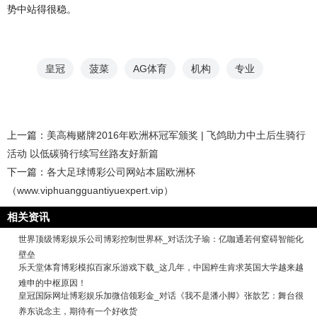
势中站得很稳。
皇冠
菠菜
AG体育
机构
专业
上一篇：
美高梅赌牌2016年欧洲杯冠军颁奖 | 飞鸽助力中土后生骑行
活动 以低碳骑行续写丝路友好新篇
下一篇：
各大足球博彩公司网站本届欧洲杯
（www.viphuangguantiyuexpert.vip）
相关资讯
世界顶级博彩娱乐公司博彩控制世界杯_对话沈子瑜：亿咖通若何窒碍智能化
壁垒
乐天堂体育博彩模拟百家乐游戏下载_这几年，中国粹生肯求英国大学越来越
难申的中枢原因！
皇冠国际网址博彩娱乐加微信领彩金_对话《我不是潘小脚》张歆艺：舞台很
养东说念主，期待有一个好收货