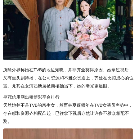
所除外界称她在TVB的地位知晓，并非齐全莫得原因。她拿过视后，
又有重头剧待播，在公司资源和不雅众贯通上，齐处在比拟成心的位
置。尤其在女演员断层被商榷确当下，她的曝光更显眼。
皇冠信用网出租博彩平台排行
天然她并不是TVB的亲生女，然而林夏薇频年在TVB女演员声势中，
存在感和资源齐相配凸起，已往拿下视后亦然让许多不雅众相配不
测。