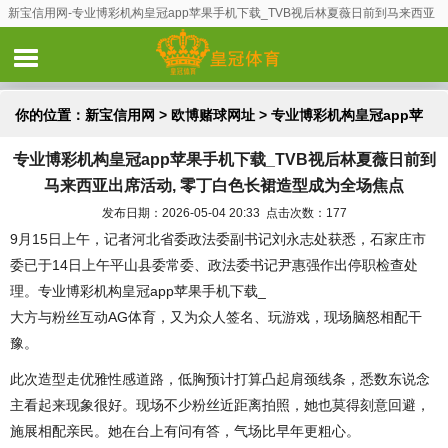
新宝信用网-专业博彩机构皇冠app苹果手机下载_TVB视后林夏薇日前到马来西亚
出席活动, 零丁白色长裙造型成为全场焦点
你的位置：
新宝信用网
>
欧博赌球网址
> 专业博彩机构皇冠app苹
专业博彩机构皇冠app苹果手机下载_TVB视后林夏薇日前到
果手机下载_TVB视后林夏薇日前到马来西亚出席活动, 零丁白色长
马来西亚出席活动, 零丁白色长裙造型成为全场焦点
裙造型成为全场焦点
发布日期：2026-05-04 20:33 点击次数：177
9月15日上午，记者河北省委政法委副书记刘永志处获悉，石家庄市
委已于14日上午平山县委常委、政法委书记尹惠强作出停职检查处
理。专业博彩机构皇冠app苹果手机下载_
大方与粉丝互动AG体育，又为众人签名、玩游戏，现场脑怒相配干
豫。
此次造型走优雅性感道路，低胸预计打算凸起肩颈线条，悉数东说念
主看起来现象很好。现场不少粉丝近距离拍照，她也莫得刻意回避，
施展相配亲民。她在台上有问有答，气场比早年更粗心。