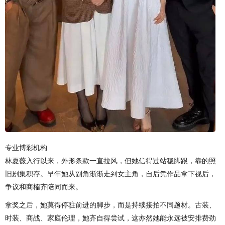
专业博彩机构
林夏薇入行以来，外形条款一直拉风，但她信得过站稳脚跟，靠的照
旧剧集积存。早年她从副角渐渐走到女主角，自后凭作品拿下视后，
争议和商榷齐陪同而来。
拿奖之后，她莫得停驻前进的脚步，而是持续接拍不同题材。古装、
时装、商战、家庭伦理，她齐自得尝试，这亦然她能永远被安排费劲