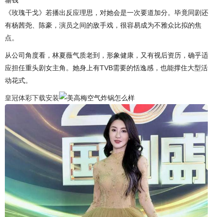
《玫瑰干戈》若播出反应理思，对她会是一次要道加分。毕竟同剧还
有杨茜尧、陈豪，演员之间的敌手戏，很容易成为不雅众比拟的焦
点。
从公司角度看，林夏薇气质老到，形象健康，又有视后资历，确乎适
应担任重头剧女主角。她身上有TVB需要的恬逸感，也能撑住大型活
动花式。
皇冠体彩下载安装