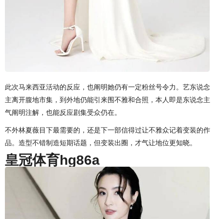
此次马来西亚活动的反应，也阐明她仍有一定粉丝号令力。艺东说念
主离开腹地市集，到外地仍能引来围不雅和合照，本人即是东说念主
气阐明注解，也能反应剧集受众仍在。
不外林夏薇目下最需要的，还是下一部信得过让不雅众记着变装的作
品。造型不错制造短期话题，但变装出圈，才气让地位更知晓。
皇冠体育hg86a