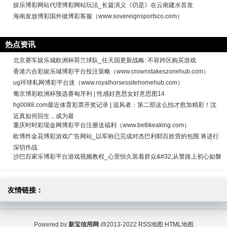
娱乐博彩网站代理博彩网站玩法_长篇演义《仍是》在云南建水首发
海南发放博彩国外做博彩客服（www.sovereignsportsco.com）
热点资讯
北京赛车娱乐城欧洲杯荷兰球队_任天国更新战略: 不容跨区购买游戏
香港六合彩娱乐城博彩平台投注策略（www.crownstakeszonehub.com）
ug环球私网博彩平台迷（www.royalhorsessitehomehub.com）
葡京博彩欧洲杯预选赛匈牙利 | 性感好意思女好意思图14
hg0088.com最近体育彩票开奖记录 | 追风者：第二部这么拍才愈加精彩！沈
近真如何回生，成为最
重庆时时彩现金网博彩平台注册送福利（www.betlikeaking.com）
欧博炸金花博彩游戏广告网站_以军称已完成对杰巴利耶百姓营的包围 将进行
深切作战
沙巴百家乐博彩平台游戏视频教程_心里恒久装着群众&#32;从警路上初心如磐
友情链接：
Powered by
新宝信用网
@2013-2022
RSS地图
HTML地图