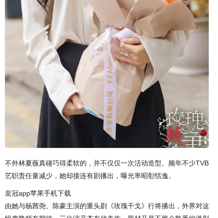
不外林夏薇真碰巧得柔软的，并不仅仅一次活动造型。频年不少TVB
艺职责任量减少，她却接连有剧播出，曝光率昭彰恬逸。
皇冠app苹果手机下载
由她与杨茜尧、陈豪主演的重头剧《玫瑰干戈》行将播出，外界对这