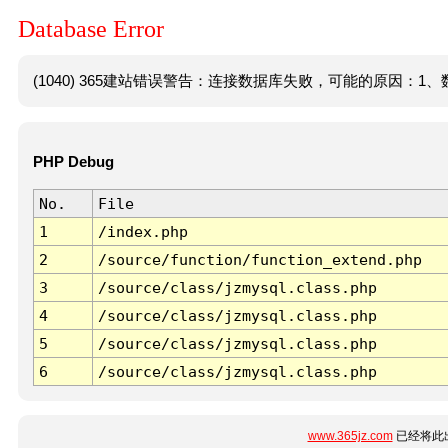
Database Error
(1040) 365建站错误警告：连接数据库失败，可能的原因：1、数
PHP Debug
No.
File
1
/index.php
2
/source/function/function_extend.php
3
/source/class/jzmysql.class.php
4
/source/class/jzmysql.class.php
5
/source/class/jzmysql.class.php
6
/source/class/jzmysql.class.php
www.365jz.com
已经将此