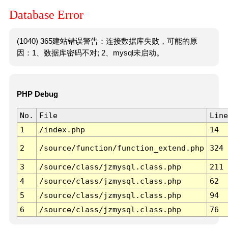
Database Error
(1040) 365建站错误警告：连接数据库失败，可能的原
因：1、数据库密码不对; 2、mysql未启动。
PHP Debug
No.
File
Line
1
/index.php
14
2
/source/function/function_extend.php
324
3
/source/class/jzmysql.class.php
211
4
/source/class/jzmysql.class.php
62
5
/source/class/jzmysql.class.php
94
6
/source/class/jzmysql.class.php
76