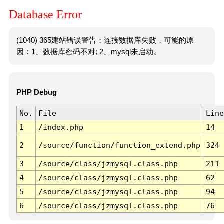
Database Error
(1040) 365建站错误警告：连接数据库失败，可能的原
因：1、数据库密码不对; 2、mysql未启动。
PHP Debug
No.
File
Line
1
/index.php
14
2
/source/function/function_extend.php
324
3
/source/class/jzmysql.class.php
211
4
/source/class/jzmysql.class.php
62
5
/source/class/jzmysql.class.php
94
6
/source/class/jzmysql.class.php
76