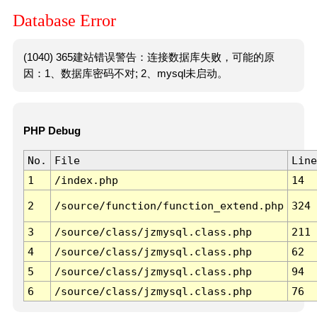
Database Error
(1040) 365建站错误警告：连接数据库失败，可能的原
因：1、数据库密码不对; 2、mysql未启动。
PHP Debug
No.
File
Line
1
/index.php
14
2
/source/function/function_extend.php
324
3
/source/class/jzmysql.class.php
211
4
/source/class/jzmysql.class.php
62
5
/source/class/jzmysql.class.php
94
6
/source/class/jzmysql.class.php
76