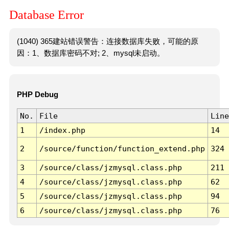
Database Error
(1040) 365建站错误警告：连接数据库失败，可能的原
因：1、数据库密码不对; 2、mysql未启动。
PHP Debug
No.
File
Line
1
/index.php
14
2
/source/function/function_extend.php
324
3
/source/class/jzmysql.class.php
211
4
/source/class/jzmysql.class.php
62
5
/source/class/jzmysql.class.php
94
6
/source/class/jzmysql.class.php
76