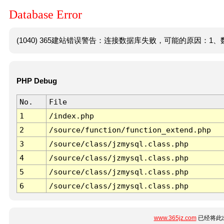
Database Error
(1040) 365建站错误警告：连接数据库失败，可能的原因：1、数
PHP Debug
No.
File
1
/index.php
2
/source/function/function_extend.php
3
/source/class/jzmysql.class.php
4
/source/class/jzmysql.class.php
5
/source/class/jzmysql.class.php
6
/source/class/jzmysql.class.php
www.365jz.com
已经将此