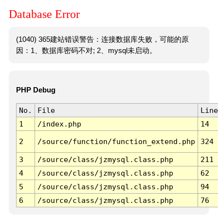
Database Error
(1040) 365建站错误警告：连接数据库失败，可能的原
因：1、数据库密码不对; 2、mysql未启动。
PHP Debug
No.
File
Line
1
/index.php
14
2
/source/function/function_extend.php
324
3
/source/class/jzmysql.class.php
211
4
/source/class/jzmysql.class.php
62
5
/source/class/jzmysql.class.php
94
6
/source/class/jzmysql.class.php
76