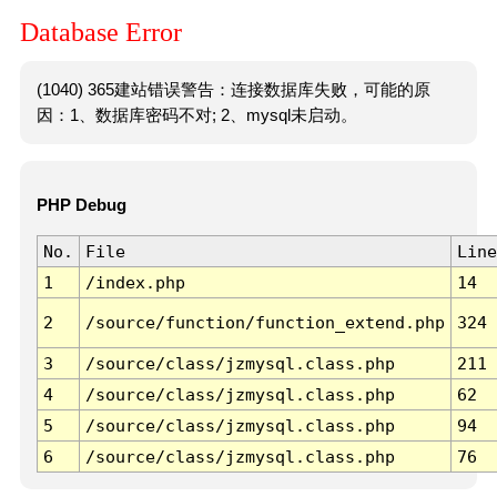
Database Error
(1040) 365建站错误警告：连接数据库失败，可能的原
因：1、数据库密码不对; 2、mysql未启动。
PHP Debug
No.
File
Line
1
/index.php
14
2
/source/function/function_extend.php
324
3
/source/class/jzmysql.class.php
211
4
/source/class/jzmysql.class.php
62
5
/source/class/jzmysql.class.php
94
6
/source/class/jzmysql.class.php
76