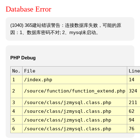
Database Error
(1040) 365建站错误警告：连接数据库失败，可能的原
因：1、数据库密码不对; 2、mysql未启动。
PHP Debug
No.
File
Line
1
/index.php
14
2
/source/function/function_extend.php
324
3
/source/class/jzmysql.class.php
211
4
/source/class/jzmysql.class.php
62
5
/source/class/jzmysql.class.php
94
6
/source/class/jzmysql.class.php
76