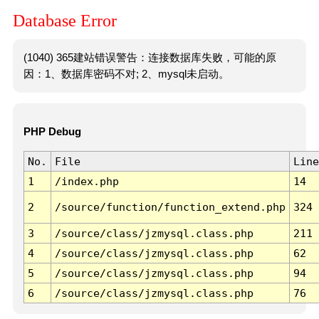
Database Error
(1040) 365建站错误警告：连接数据库失败，可能的原
因：1、数据库密码不对; 2、mysql未启动。
PHP Debug
No.
File
Line
1
/index.php
14
2
/source/function/function_extend.php
324
3
/source/class/jzmysql.class.php
211
4
/source/class/jzmysql.class.php
62
5
/source/class/jzmysql.class.php
94
6
/source/class/jzmysql.class.php
76